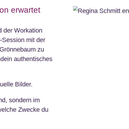
on erwartet
d der Workation
o-Session mit der
a Grönnebaum zu
, dein authentisches
elle Bilder.
and, sondern im
r welche Zwecke du