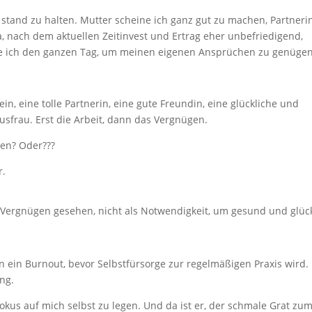
 stand zu halten. Mutter scheine ich ganz gut zu machen, Partnerin
ja, nach dem aktuellen Zeitinvest und Ertrag eher unbefriedigend,
nne ich den ganzen Tag, um meinen eigenen Ansprüchen zu genügen
sein, eine tolle Partnerin, eine gute Freundin, eine glückliche und
sfrau. Erst die Arbeit, dann das Vergnügen.
gen? Oder???
r.
s Vergnügen gesehen, nicht als Notwendigkeit, um gesund und glüc
in ein Burnout, bevor Selbstfürsorge zur regelmäßigen Praxis wird
ng.
 Fokus auf mich selbst zu legen. Und da ist er, der schmale Grat zu