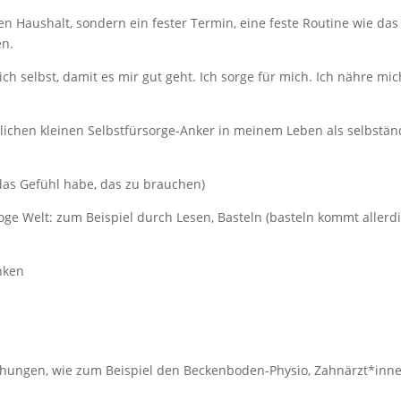
en Haushalt, sondern ein fester Termin, eine feste Routine wie das
n.
h selbst, damit es mir gut geht. Ich sorge für mich. Ich nähre mic
ichen kleinen Selbstfürsorge-Anker in meinem Leben als selbstän
das Gefühl habe, das zu brauchen)
oge Welt: zum Beispiel durch Lesen, Basteln (basteln kommt allerd
nken
hungen, wie zum Beispiel den Beckenboden-Physio, Zahnärzt*inn