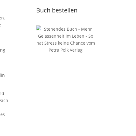
Buch bestellen
en.
e
ung
din
und
sich
 es