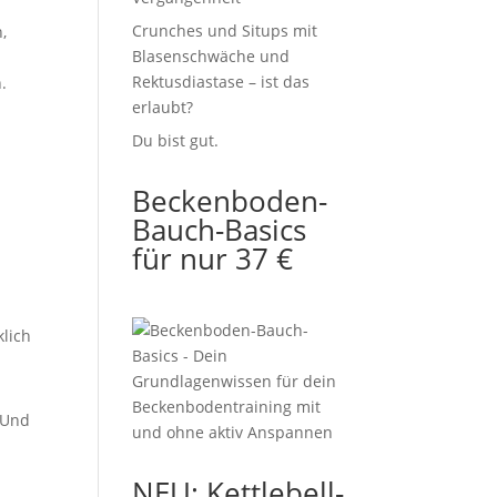
Crunches und Situps mit
,
Blasenschwäche und
Rektusdiastase – ist das
.
erlaubt?
Du bist gut.
Beckenboden-
Bauch-Basics
für nur 37 €
klich
. Und
NEU: Kettlebell-
m