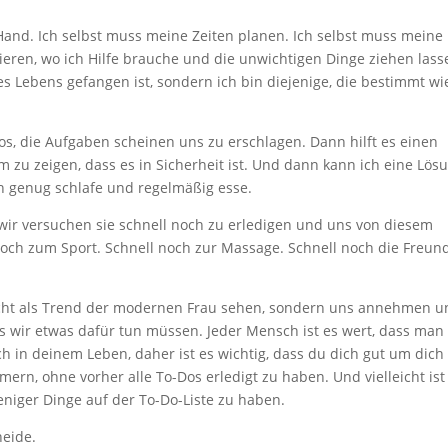
Hand. Ich selbst muss meine Zeiten planen. Ich selbst muss meine
ren, wo ich Hilfe brauche und die unwichtigen Dinge ziehen lass
es Lebens gefangen ist, sondern ich bin diejenige, die bestimmt wi
os, die Aufgaben scheinen uns zu erschlagen. Dann hilft es einen
 zeigen, dass es in Sicherheit ist. Und dann kann ich eine Lös
ich genug schlafe und regelmäßig esse.
 wir versuchen sie schnell noch zu erledigen und uns von diesem
noch zum Sport. Schnell noch zur Massage. Schnell noch die Freun
e nicht als Trend der modernen Frau sehen, sondern uns annehmen 
s wir etwas dafür tun müssen. Jeder Mensch ist es wert, dass man 
 in deinem Leben, daher ist es wichtig, dass du dich gut um dich
rn, ohne vorher alle To-Dos erledigt zu haben. Und vielleicht ist
eniger Dinge auf der To-Do-Liste zu haben.
heide.