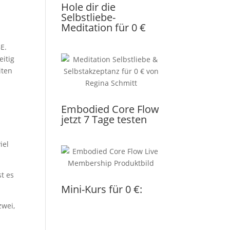
Hole dir die
Selbstliebe-
Meditation für 0 €
E.
eitig
iten
Embodied Core Flow
jetzt 7 Tage testen
iel
st es
Mini-Kurs für 0 €:
zwei,
d