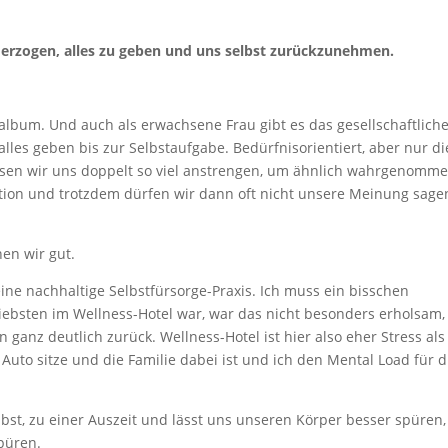
erzogen, alles zu geben und uns selbst zurückzunehmen.
album. Und auch als erwachsene Frau gibt es das gesellschaftlich
alles geben bis zur Selbstaufgabe. Bedürfnisorientiert, aber nur di
sen wir uns doppelt so viel anstrengen, um ähnlich wahrgenomm
tion und trotzdem dürfen wir dann oft nicht unsere Meinung sage
nen wir gut.
ine nachhaltige Selbstfürsorge-Praxis. Ich muss ein bisschen
iebsten im Wellness-Hotel war, war das nicht besonders erholsam,
z deutlich zurück. Wellness-Hotel ist hier also eher Stress als
Auto sitze und die Familie dabei ist und ich den Mental Load für d
lbst, zu einer Auszeit und lässt uns unseren Körper besser spüren
spüren.