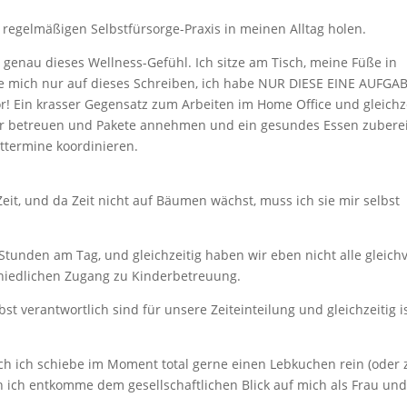
regelmäßigen Selbstfürsorge-Praxis in meinen Alltag holen.
 genau dieses Wellness-Gefühl. Ich sitze am Tisch, meine Füße in
e mich nur auf dieses Schreiben, ich habe NUR DIESE EINE AUFGAB
r! Ein krasser Gegensatz zum Arbeiten im Home Office und gleichz
er betreuen und Pakete annehmen und ein gesundes Essen zubere
termine koordinieren.
 Zeit, und da Zeit nicht auf Bäumen wächst, muss ich sie mir selbst
4 Stunden am Tag, und gleichzeitig haben wir eben nicht alle gleichv
schiedlichen Zugang zu Kinderbetreuung.
bst verantwortlich sind für unsere Zeiteinteilung und gleichzeitig i
uch ich schiebe im Moment total gerne einen Lebkuchen rein (oder 
h ich entkomme dem gesellschaftlichen Blick auf mich als Frau un