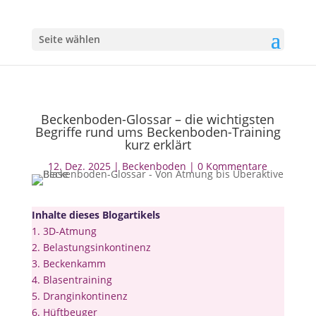
Seite wählen
Beckenboden-Glossar – die wichtigsten
Begriffe rund ums Beckenboden-Training
kurz erklärt
12. Dez. 2025
|
Beckenboden
|
0 Kommentare
Inhalte dieses Blogartikels
1.
3D-Atmung
2.
Belastungsinkontinenz
3.
Beckenkamm
4.
Blasentraining
5.
Dranginkontinenz
6.
Hüftbeuger