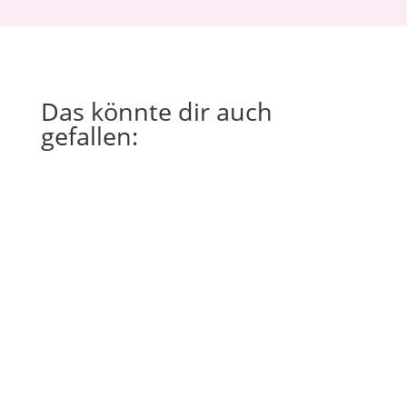
Das könnte dir auch
gefallen:
Regina Schmitt
Im Juli war ich so viel unterwegs wie
selten – an Orte, aus meiner Jugend
und ich habe einen Ort gefunden, so
richtig mit eigenen Augen gesehen,
an den den ich mich aus
Meditationen und Visionen erinnere.