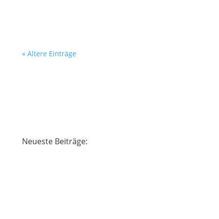
länger begleitest, kennst du meine
Geschichte vielleicht schon: Zum...
« Ältere Einträge
Neueste Beiträge:
Regina Schmitt