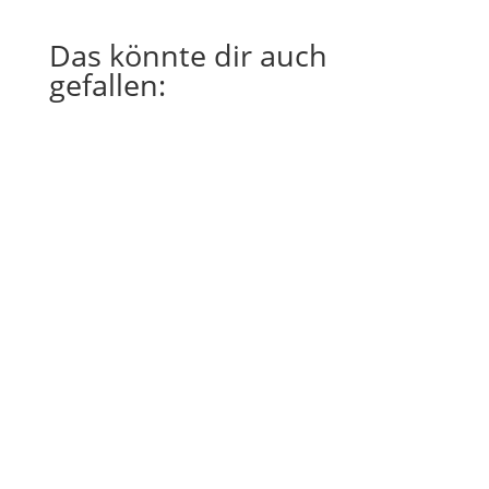
Das könnte dir auch
gefallen:
Regina Schmitt
Du bist so gut darin, dich um andere
zu kümmern.Und manchmal
wünschst du dir, einfach mal nicht
verantwortlich zu sein.Weil es
anstrengend ist, immer für die
anderen mit zu denken, mit zu
regulieren. Manchmal wünschst du
dir, selbst gehalten zu werden.
Wenigstens...