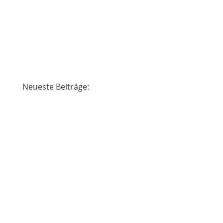
Neueste Beiträge:
Regina Schmitt
Am Vorabend des 8.8. sitze ich alleine vor
meinem Zelt, schaue in den Sternenhimmel
und lausche den Grillen. Das Kleinkind ist